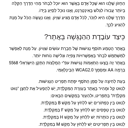
הַחָזוֹן שֶׁלָּנוּ הוּא שֶׁכָּל אָדָם בַּאֲשֶׁר הוּא יוּכַל לִבְחֹר מַהִי הַדֶּרֶךְ הַקַּלָּה
בְּיוֹתֵר עֲבוּרוֹ לִגְלֹשׁ בָּאִינְטֶרְנֵט, וְאָנוּ נוּכַל לְסַיֵּעַ בְּיָדוֹ.
הַדֶּרֶךְ שֶׁלָּנוּ הִיא לִזְכֹּר, לְכֹל אָדָם מַגִּיעַ שִׁוְיוֹן. וְאָנוּ נַעֲשָׂה הַכֹּל עַל מְנַת
לְהַגִּיעַ לְכָךְ.
כֵּיצַד עוֹבֶדֶת הַהַנְגָּשָׁה בָּאֲתָר?
בָּאֲתָר הֻטְמַע תּוֹסַף נְגִישׁוּת שֶׁל חֶבְרַת עוֹשִׂים שִׁוְויוֹן. עַל מְנַת לְאַפְשֵׁר
לַמִּשְׁתַּמֵּשׁ לִבְחֹר בְּאֶפְשָׁרוּיוֹת צְפִיָּה וּגְלִישָׁה נוֹחוּת יוֹתֵר.
בְּאֲתָר זֶה בֻּצְּעוּ הַתְאָמוֹת נְגִישׁוּת עפ"י הַמְלָצוֹת הַתֶּקֶן הַיִּשְׂרְאֵלִי 5568
בְּרָמָה AA וּמִסְמָךְ WCAG2.0 הַבֵּינְלְאֻמִּי.
בְּעֵת לְחִיצָה עַל סַמָּן הַתֹּסֶף יִפָּתַח תַּפְרִיט הַנְּגִישׁוּת.
לְנִוּוּט קַל וּמָהִיר בָּאֲתָר בְּעֶזְרַת הַמִּקְלֶדֶת, יֵשׁ לְהַפְעִיל אֶת לַחְצָן "נִוּוּט
מִקְלֶדֶת" בַּתַּפְרִיט, וּלְהֵעָזֵר בְּמַקָּשִׁים הַבָּאִים:
לְנִוּוּט בֵּין כַּפְתּוֹרִים יֵשׁ לִלְחֹץ עַל מַקַּשׁ B בַּמִּקְלֶדֶת.
לְנִוּוּט בֵּין טְפָסִים יֵשׁ לִלְחֹץ עַל מַקַּשׁ F בַּמִּקְלֶדֶת.
לְנִוּוּט בֵּין כּוֹתָרוֹת יֵשׁ לִלְחֹץ עַל מַקַּשׁ H בַּמִּקְלֶדֶת.
לְנִוּוּט בֵּין תַּפְרִיטִים יֵשׁ לִלְחֹץ עַל מַקַּשׁ M בַּמִּקְלֶדֶת.