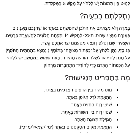
לְנִוּוּט בֵּין תְּמוּנוֹת יֵשׁ לִלְחֹץ עַל מַקַּשׁ G בַּמִּקְלֶדֶת.
נִתְקַלְתֶּם בִּבְעָיָה?
בְּמִדָּה וְלֹא מַצָאתֶם אֶת הַתֹּכֶן שֶׁחִפַּשְׂתֶּם בָּאֲתָר אוֹ שֶׁהִנְּכֶם מְעֻנְיָנִים
בְּעֶזְרָה מִנָּצִיג שֵׁרוּת, תּוּכְלוּ לְהַקִּישׁ f4 וְתִפָּתַח חַלּוֹנִית לְהַשְׁאָרַת פְּרָטִים.
הַשְׁאִירוּ שָׁם וְטֵלֵפוֹן וּנְצִיג מִטַּעֲמֵנוּ יִצֹּר אִתְּכֶם קֶשֶׁר.
בְּנוֹסָף, נִתָּן לִלְחֹץ עַל "כַּפְתּוֹר מְצוּקָה" בַּתּוֹסָף ( נִמְצָא בְּתַחְתִּית הַתֹּסֶף)
עַל מְנַת לְחַיֵּג אוֹ לִשְׁלֹחַ הוֹדָעָה מְהִירָה. בְּעֵת שִׁמּוּשׁ בַּמַּחְשֵׁב יֵשׁ לִלְחֹץ
עַל הַכַּפְתּוֹר הָאָדֹם כְּדֵי לְהוֹרִיד הִתְחַבְּרוּת מֵרָחוֹק.
מָה בְּתַפְרִיט הַנְּגִישׁוּת?
נִוּוּט מָהִיר בֵּין הַדַּפִּים הַמֶּרְכָּזִים בָּאֲתָר.
הַתְאָמַת גֹּדֶל הַגּוֹפָן בָּאֲתָר.
שִׁנּוּיֵי רֶוַח הַתָּוִים בָּאֲתָר.
שִׁנּוּיֵי רֶוַח בֵּין הַשּׁוּרוֹת בָּאֲתָר.
הַגְדָּלַת תְּצוּגַת הָאֲתָר.
הַתְאָמַת מִקּוּם הַטֶּקְסְטִים בָּאֲתָר (ימִין/שְׂמֹאל/מֶרְכָּז).