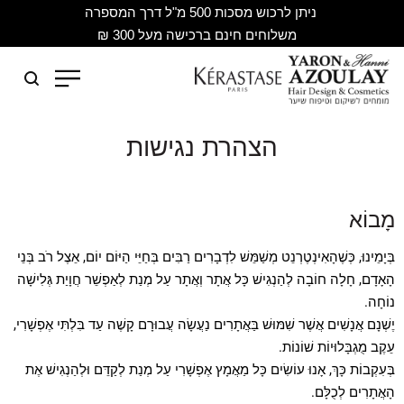
ניתן לרכוש מסכות 500 מ"ל דרך המספרה
משלוחים חינם ברכישה מעל 300 ₪
הצהרת נגישות
מָבוֹא
בְּיָמֵינוּ, כְּשֶׁהָאִינְטֶרְנֵט מְשַׁמֵּשׁ לִדְבָרִים רַבִּים בְּחַיֵּי הַיּוֹם יוֹם, אֵצֶל רֹב בְּנֵי
הָאָדָם, חָלָה חוֹבָה לְהַנְגִישׁ כָּל אֲתָר וְאֲתָר עַל מְנַת לְאַפְשֵׁר חֲוָיַת גְּלִישָׁה
נוֹחָה.
יֶשְׁנָם אֲנָשִׁים אֲשֶׁר שִׁמּוּשׁ בַּאֲתָרִים נַעֲשָׂה עֲבוּרָם קָשֶׁה עַד בִּלְתִּי אֶפְשָׁרִי,
עֵקֶב מֻגְבָּלוּיוֹת שׁוֹנוֹת.
בְּעִקְבוֹת כָּךְ, אָנוּ עוֹשִׂים כָּל מַאֲמָץ אֶפְשָׁרִי עַל מְנַת לְקַדֵּם וּלְהַנְגִישׁ אֶת
הָאֲתָרִים לְכֻלָּם.