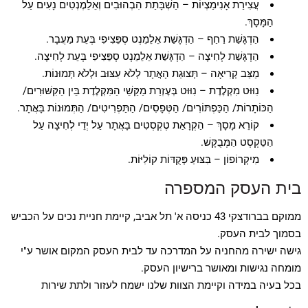
עֲצִירַת אָנִימַצְיוֹת – הַשְׁבָּתַת הִבְהוּבִים וְאֵלֵמֶנְטִים נָעִים עַל
הַמָּסָךְ.
הַדְגָּשַׁת רַחַף – הַדְגָּשַׁת אֵלֵמֵנְט סְפֵּצִיפִי בְּעֵת מַעֲבָר.
הַדְגָּשַׁת לְחִיצָה – הַדְגָּשַׁת אֵלֵמֵנְט סְפֵּצִיפִי בְּעֵת לְחִיצָה.
מַצַּב קְרִיאָה – תְּצוּגַת הָאֲתָר לְלֹא עִצּוּב וּלְלֹא תְּמוּנוֹת.
נִוּוּט מִקְלֶדֶת – נִוּוּט בְּעֶזְרַת מַקַּשֵׁי הַמִּקְלֶדֶת בֵּין הַקִּשּׁוּרִים/
הַכּוֹתָרוֹת/ הַכַּפְתּוֹרִים/ הַטְּפָסִים/ הַתַּפְרִיטִים/ הַתְּמוּנוֹת בָּאֲתָר.
קוֹרֵא מָסָךְ – הַקְרָאַת טֶקְסְטִים בָּאֲתָר עַל יְדֵי לְחִיצָה עַל
הַטֵּקְסְט הַמְּבֻקָּשׁ.
מִיקְרוֹפוֹן – בִּצּוּעַ פְּקֻדּוֹת קוֹלִיּוֹת.
בית העסק המספרה
ממוקם בברודצקי 43 כניסה א' תל אביב, קיימת חניית נכים על הכביש
בסמוך לבית העסק.
גישה ישירה מהחניה על המדרכה עד לבית העסק המקום אושר ע"י
מומחה נגישות ומאושר ברישיון העסק.
בכל בעיה במידה וקיימת הצוות שלנו ישמח לעזור ולתת שירות