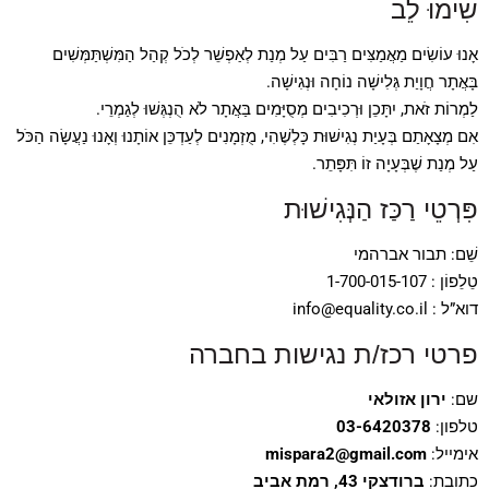
שִׂימוּ לֵב
אָנוּ עוֹשִׂים מַאֲמַצִּים רַבִּים עַל מְנַת לְאַפְשֵׁר לְכֹל קְהַל הַמִּשְׁתַּמְּשִׁים
בָּאֲתָר חֲוָיַת גְּלִישָׁה נוֹחָה וּנְגִישָׁה.
לַמְרוֹת זֹאת, יִתָּכֵן וּרְכִיבִים מְסֻיָּמִים בַּאֲתָר לֹא הֻנְגְּשׁוּ לְגַמְרֵי.
אִם מְצָאָתַם בְּעָיַת נְגִישׁוּת כָּלְשֶׁהִי, מֻזְמָנִים לְעַדְכֵּן אוֹתָנוּ וְאָנוּ נַעֲשָׂה הַכֹּל
עַל מְנַת שֶׁבְּעָיָה זוֹ תִּפָּתֵר.
פִּרְטֵי רַכַּז הַנְּגִישׁוּת
שֵׁם: תבור אברהמי
טֵלֵפוֹן : 1-700-015-107
דוא”ל : info@equality.co.il
פרטי רכז/ת נגישות בחברה
שם:
ירון אזולאי
טלפון:
03-6420378
אימייל:
mispara2@gmail.com
כתובת:
ברודצקי 43, רמת אביב