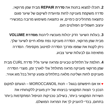
2.
תוכלו למצוא בחנות את
סדרת REPAIR
מבית שמן מרוקאי,
סדרה משקמת מעניקה לחות ומיועדת לשיקום של שיער פגום
כתוצאה מתהליכים כימיים, או כתוצאה משימוש מרובה במכשירי
עיצוב חשמליים הפולטים חום.
3.
בעלות השיער הדק יכולות מעכשיו ליהנות
מסדרת VOLUME
מבית שמן מרוקאי, הסדרה מעניקה נפח ומלא חיים לשיער שלך.
ניתן לקנות את שמפו ומרכך הסדרה למיטוב מקסימלי. הסדרה
מתאימה גם לבעלות שיער צבוע
.
4.
חולמת על תלתלים טבעיים ומראה שיער גלי? סדרת CURL מבית
שמן מרוקאי מעניקה מראה מתולתל וגלי לאורך זמן. מוצרי הסדרה
מעניקים לחות ושליטה מלאה בתלתלים ומונע קרזול בכל מזג אוויר.
♥
אז אם חיפשתם בגוגל – חנות MOROCCANOIL – הגעתם למקום
הנכון כי הצוות המקצועי בניצוחו של ירון מעניק ללקוחותיו את
השירות המקצועי ביותר, בשילוב טכניקות הטיפול המתקדמות ביותר
בתחום, בכדי להעניק לך את המראה המושלם.