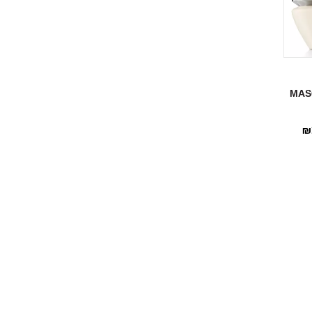
יל MASQUE
₪