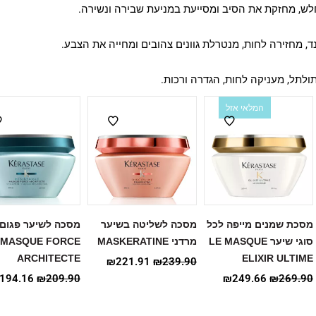
לש, מחזקת את הסיב ומסייעת במניעת שבירה ונשירה.
, מחזירה לחות, מנטרלת גוונים צהובים ומחייה את הצבע.
לתל, מעניקה לחות, הגדרה ורכות.
המלאי אזל
מסכת שמנים מייפה לכל
מסכה לשליטה בשיער
מסכה לשיער פגום
סוגי שיער LE MASQUE
מרדני MASKERATINE
MASQUE FORCE
ARCHITECTE
ELIXIR ULTIME
₪
221.91
₪
239.90
194.16
₪
209.90
₪
249.66
₪
269.90