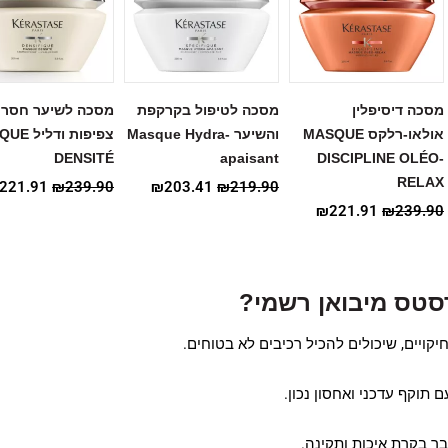
מסכה דיסיפלין
מסכה לטיפול בקרקפת
מסכה לשיער חסר
אולאו-רלקס MASQUE
והשיער Masque Hydra-
צפיפות ודל
DENSITÉ
apaisant
DISCIPLINE OLÉO-
RELAX
221.91
₪
239.90
₪
203.41
₪
219.90
₪
221.91
₪
239.90
סטס מיבואן רשמי?
חיקויים, שיכולים להכיל רכיבים לא בטוחים.
 תוקף עדכני ואחסון נכון.
ר בקרת איכות ותקינה.