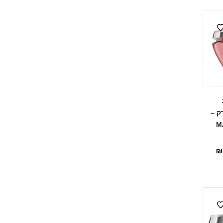
ק –
M
₪