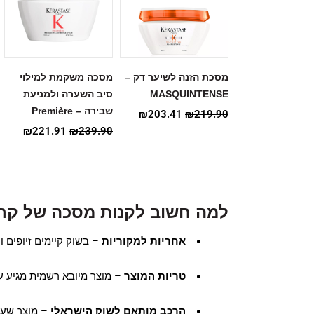
מסכת הזנה לשיער דק –
מסכה משקמת למילוי
MASQUINTENSE
סיב השערה ולמניעת
שבירה – Première
₪
203.41
₪
219.90
₪
221.91
₪
239.90
למה חשוב לקנות מסכה של קר
אחריות למקוריות
– בשוק קיימים זיופים ו
טריות המוצר
– מוצר מיובא רשמית מגיע עם
הרכב מותאם לשוק הישראלי
– מוצר שעב