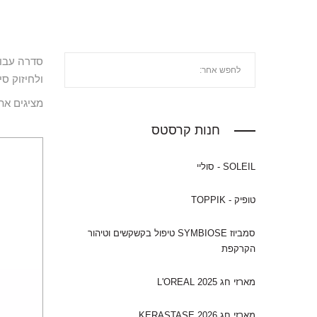
סדרה עבור
ולחיזוק ס
מציגים את כל ⁦4⁩ 
חנות קרסטס
SOLEIL - סוליי
טופיק - TOPPIK
סמביוז SYMBIOSE טיפול בקשקשים וטיהור
הקרקפת
מארזי חג 2025 L'OREAL
מארזי חג 2026 KERASTASE