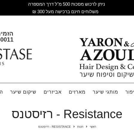
ניתן לרכוש מסכות 500 מ"ל דרך המספרה
משלוחים חינם ברכישה מעל 300 ₪
הזמינ
60011
פור
מותגי שיער
מארזים
אביזרים
שיקום שיער
הח
Resistance - רזיסטנס
ראשי
חנות
RESISTANCE - רזיסטנס