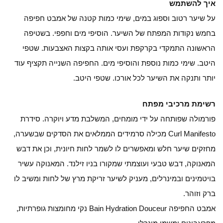
איך להשתמש
על שיער רטוב וספוג במים, שימי כמות קטנה של אמבט חפיפה
בחמש נקודות המפתח של השיער. הוסיפי מים וחפפי. בשטיפה
הראשונה התמקדי בקרקפת ועסי אותה בקצות האצבעות. שטפי
היטב. שימי כמות נוספת והוסיפי מים. החפיפה השנייה תקציף עוד
יותר ותנקה את השיער לכל אורכו. שטפי היטב.
רשימת מרכיבי מפתח
פורמולה שפותחה על ידי מומחים, המשלבת מדע ויוקרה. סידרת
Curl Manifesto מכילה סרמידים הממלאים את הסדקים שבשערה,
מחזקים שיער חלש ומאפשרים לו לשמר לחות חיונית, וכן את דבש
המאנוקה, דבש טבעי ועוצמתי שמקורו בניו זילנד. המאנוקה עשיר
בויטמינים ובמינרלים, מעניק לשיער זריקת מרץ של לחות ומשיב לו
ברק וזוהר.
אמבט החפיפה Bain Hydration Douceur נקי מחומצות גופרתיות,