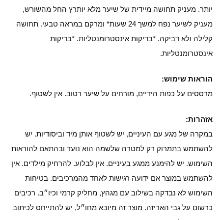
יותר. מעניק תחושה מיידית של שיער מלא יותרץ החל מהשורש,
מעניק לשיער נפח למשך 24 שעות* ומרקם במראה טבעי. תחושה
קלילה ולא דביקה. *בדיקות אינסטרומנטליות. *בדיקות
אינסטרומנטליות.
הוראות שימוש:
מרססים על כפות הידיים, מורחים על שיער רטוב. אין לשטוף.
אזהרות:
במקרה של מגע עם העיניים, יש לשטוף אותן מיד וביסודיות. יש
להשתמש בתמרוק רק למטרה שלשמה הוא נועד ובהתאם להוראות
השימוש. יש להימנע ממגע בעיניים. אין לבלוע. להרחיק מילדים. אין
להשתמש במוצר אם ידועה רגישות לאחד מהמרכיבים. בטיחות
השימוש לא נבדקה בשילוב עם מגהץ, מחליק קרמי וכיו״ב. רכיבים
כרשום על גבי האריזה. מוצר זה מיובא מחו״ל, יש להתייחס לכיתוב