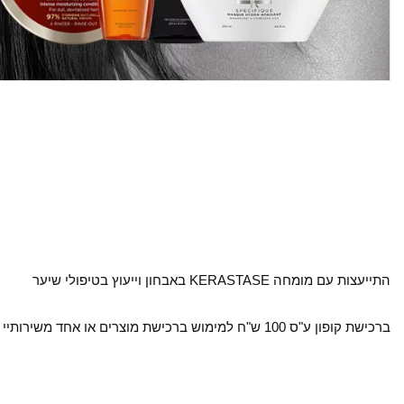
התייעצות עם מומחה KERASTASE באבחון וייעוץ בטיפולי שיער
ברכישת קופון ע"ס 100 ש"ח למימוש ברכישת מוצרים או אחד משירותיי המספרה והקוסמטיקה.