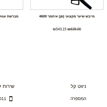
מייבש שיער מקצועי (פן) איתמר 4600
₪
543.15
₪
639.00
ניווט קל
שירות ל
המספרה
011