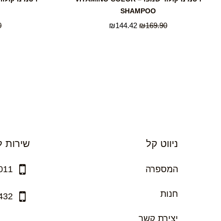
SHAMPOO
0
₪
144.42
₪
169.90
ניווט קל
שירות ל
המספרה
011
חנות
432
יצירת קשר