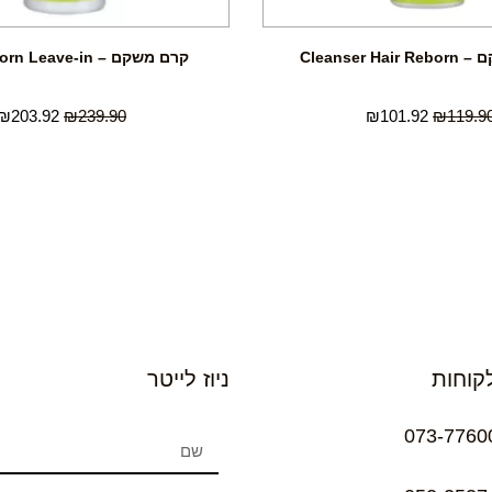
Cleanser H
קרם משקם – Hair Reborn Leave-in
₪
203.92
₪
239.90
₪
101.92
₪
119.9
קוחות
ניוז לייטר
073-7760