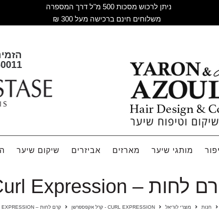
ניתן לרכוש מסכות 500 מ"ל דרך המספרה
משלוחים חינם ברכישה מעל 300 ₪
הזמינ
60011
פור
מותגי שיער
מארזים
אביזרים
שיקום שיער
הח
 לחות – Curl Expression
חנות
מוצרי לוריאל
CURL EXPRESSION - קרל אקפספרשן
קרם לחות – CURL EXPRESSION