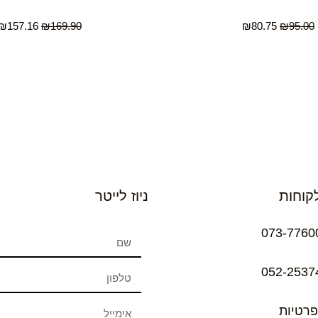
₪
157.16
₪
169.90
₪
80.75
₪
95.00
קוחות
ניוז לייטר
073-7760
052-2537
פרטיות