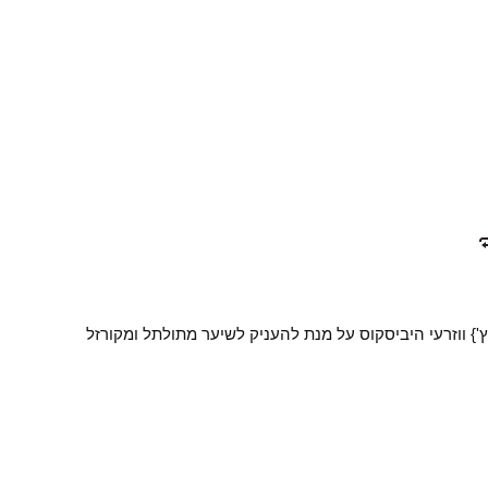
 2%- גליצרין על בסיס צמחי, אוריאה H {אייץ'} ווזרעי היביסקוס על מנת להעניק לשיער מתולתל ומקורזל