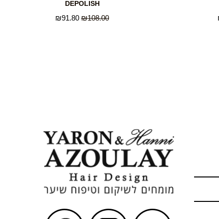
DEPOLISH
₪
91.80
₪
108.00