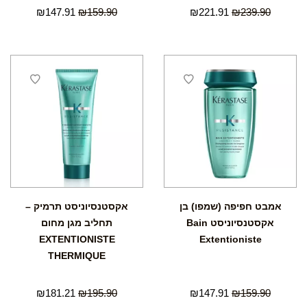
₪
147.91
₪
159.90
₪
221.91
₪
239.90
אמבט חפיפה (שמפו) בן
אקסטנסיוניסט תרמיק –
אקסטנסיוניסט Bain
תחליב מגן מחום
EXTENTIONISTE
Extentioniste
THERMIQUE
₪
181.21
₪
195.90
₪
147.91
₪
159.90