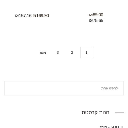
₪
89.00
₪
157.16
₪
169.90
₪
75.65
1
2
3
מוצר
חנות קרסטס
SOLEIL - סוליי