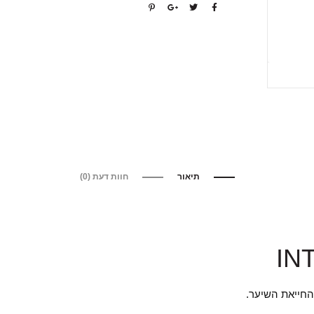
תיאור
חוות דעת (0)
IN
החייאת השיער.