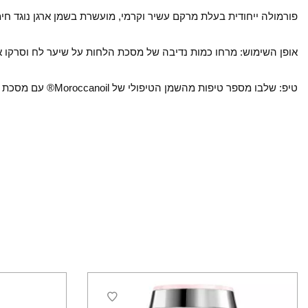
פורמולה ייחודית בעלת מרקם עשיר וקרמי, מועשרת בשמן ארגן נוגד חי
אופן השימוש: מרחו כמות נדיבה של מסכת הלחות על שיער לח וסרקו אותו לאורכו. המתינו 5-7 דקות ושיטפו. אין צורך בחימום. ה
טיפ: שלבו מספר טיפות מהשמן הטיפולי של Moroccanoil® עם מסכת הלחות לתוספת ריכוך.