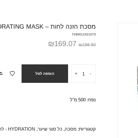
מסכת הזנה לחות – INTENSE HYDRATING MASK
7290011521073
₪
169.07
₪
198.90
+
-
הוספה לסל
נפח: 500 מ"ל
קטגוריות:
מסכה
,
כל סוגי שיער
,
HYDRATION - לחות