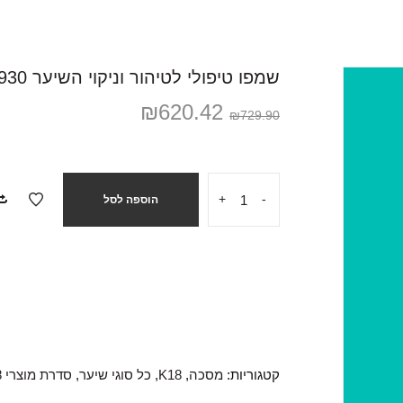
שמפו טיפולי לטיהור וניקוי השיער 930 מ"ל – K18 Detox Shampoo
₪
620.42
₪
729.90
+
-
הוספה לסל
קטגוריות:
מסכה
,
K18
,
כל סוגי שיער
,
סדרת מוצרי K18