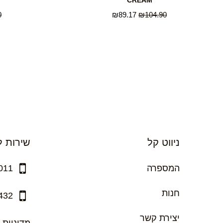
CREAM
0
₪
89.17
₪
104.90
ניווט קל
שירות ל
המספרה
011
חנות
432
יצירת קשר