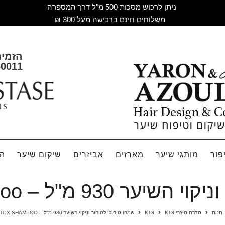
ניתן לרכוש מסכות 500 מ"ל דרך המספרה
משלוחים חינם ברכישה מעל 300 ₪
הזמינ
60011
פור
מותגי שיער
מארזים
אביזרים
שיקום שיער
הח
מ"ל – K18 Detox Shampoo
חנות
סדרת מוצרי K18
K18
שמפו טיפולי לטיהור וניקוי השיער 930 מ"ל – K18 DETOX SHAMPOO