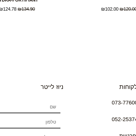
YDRA-FORTIFIANT
₪
124.78
₪
134.90
₪
102.00
₪
120.0
קוחות
ניוז לייטר
073-7760
052-2537