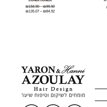
CONDITIONER
H
₪
158.90
–
₪
99.90
₪
135.07
–
₪
84.92