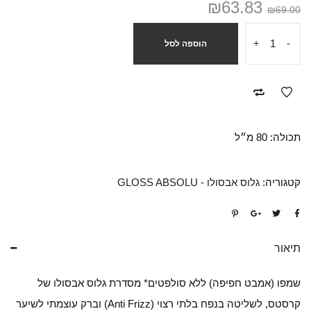
₪
63.83
₪
69.00
+
-
הוספה לסל
תכולה: 80 מ״ל
קטגוריה:
גלוס אבסולו - GLOSS ABSOLU
תיאור
שמפו (אמבט חפיפה) ללא סולפטים* מסדרת גלוס אבסולו של
קרסטס, לשליטה בנפח בלתי רצוי (Anti Frizz) וברק עוצמתי לשיער